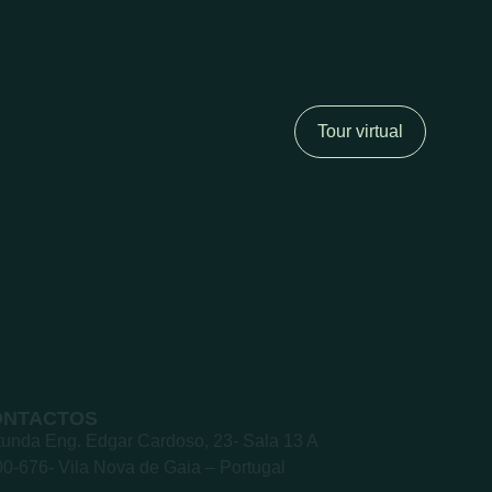
Tour virtual
ONTACTOS
unda Eng. Edgar Cardoso, 23- Sala 13 A
0-676- Vila Nova de Gaia – Portugal