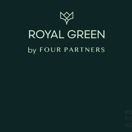
C
Rot
440