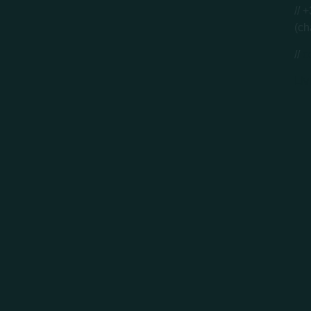
// 
(ch
//
c
Liv