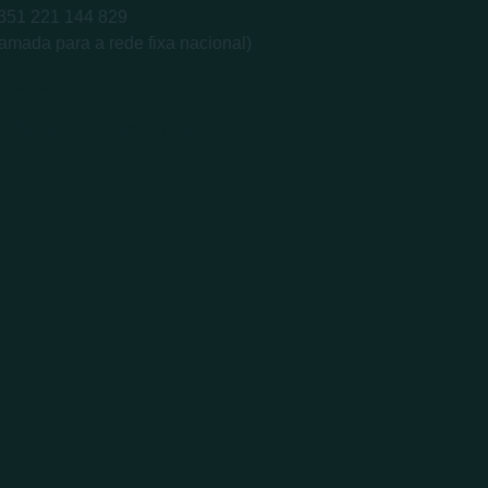
+351 221 144 829
amada para a rede fixa nacional)
ontacto@4a.pt
ro de reclamações Online