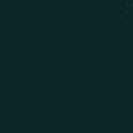
// 
(ch
//
c
Liv