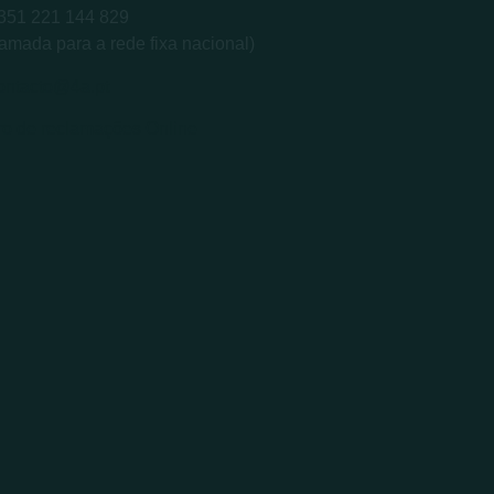
+351 221 144 829
amada para a rede fixa nacional)
ontacto@4a.pt
ro de reclamações Online