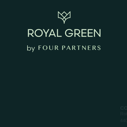
C
Rot
440