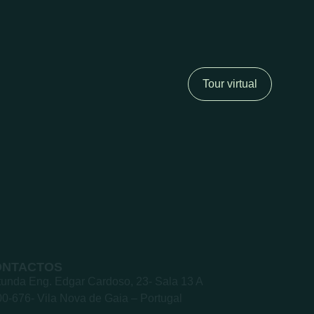
Tour virtual
ONTACTOS
unda Eng. Edgar Cardoso, 23- Sala 13 A
0-676- Vila Nova de Gaia – Portugal