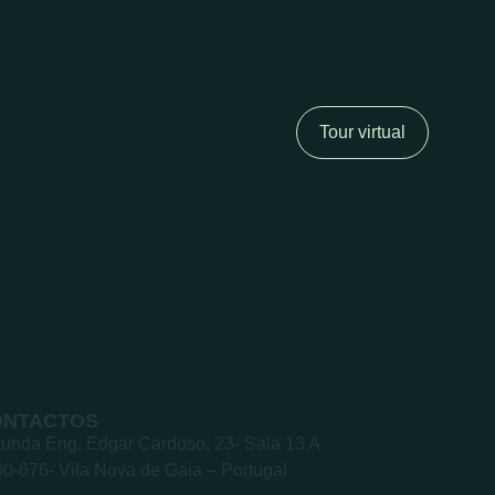
Tour virtual
ONTACTOS
unda Eng. Edgar Cardoso, 23- Sala 13 A
0-676- Vila Nova de Gaia – Portugal