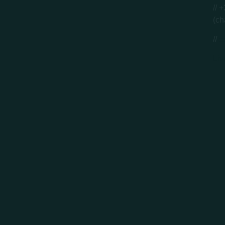
// 
(ch
//
c
Liv