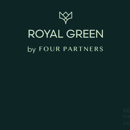
C
Rot
440