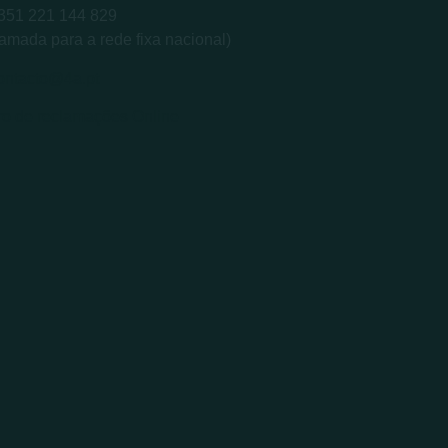
+351 221 144 829
amada para a rede fixa nacional)
ontacto@4a.pt
ro de reclamações Online